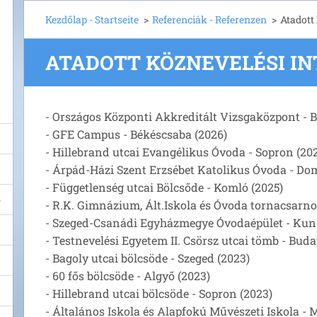
Kezdőlap - Startseite
>
Referenciák - Referenzen
>
Atadott
ATADOTT KÖZNEVELÉSI I
- Országos Központi Akkreditált Vizsgaközpont - Bu
- GFE Campus - Békéscsaba (2026)
- Hillebrand utcai Evangélikus Óvoda - Sopron (20
- Árpád-Házi Szent Erzsébet Katolikus Óvoda - Do
- Függetlenség utcai Bölcsőde - Komló (2025)
- R.K. Gimnázium, Ált.Iskola és Óvoda tornacsarno
- Szeged-Csanádi Egyházmegye Óvodaépület - Kun
- Testnevelési Egyetem II. Csörsz utcai tömb - Buda
- Bagoly utcai bölcsöde - Szeged (2023)
- 60 fős bölcsöde - Algyő (2023)
- Hillebrand utcai bölcsöde - Sopron (2023)
- Általános Iskola és Alapfokú Művészeti Iskola - 