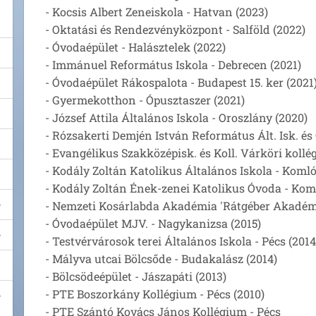
- Kocsis Albert Zeneiskola - Hatvan (2023)
- Oktatási és Rendezvényközpont - Salföld (2022)
- Óvodaépület - Halásztelek (2022)
- Immánuel Református Iskola - Debrecen (2021)
- Óvodaépület Rákospalota - Budapest 15. ker (2021
- Gyermekotthon - Ópusztaszer (2021)
- József Attila Általános Iskola - Oroszlány (2020)
- Rózsakerti Demjén István Református Ált. Isk. és
- Evangélikus Szakközépisk. és Koll. Várköri kollé
- Kodály Zoltán Katolikus Általános Iskola - Komló
- Kodály Zoltán Ének-zenei Katolikus Óvoda - Koml
- Nemzeti Kosárlabda Akadémia 'Rátgéber Akadémia
- Óvodaépület MJV. - Nagykanizsa (2015)
- Testvérvárosok terei Általános Iskola - Pécs (2014
- Mályva utcai Bölcsőde - Budakalász (2014)
- Bölcsödeépület - Jászapáti (2013)
- PTE Boszorkány Kollégium - Pécs (2010)
- PTE Szántó Kovács János Kollégium - Pécs