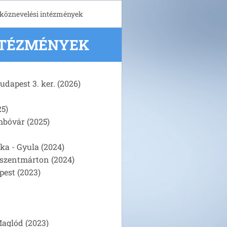
 köznevelési intézmények
NTÉZMÉNYEK
dapest 3. ker. (2026)
25)
mbóvár (2025)
ka - Gyula (2024)
szentmárton (2024)
pest (2023)
Maglód (2023)