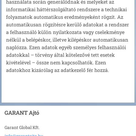
használata során generálódnak és melyeket az
informatikai háttérszolgáltató rendszere a technikai
folyamatok automatikus eredményeként rögzít. Az
automatikusan rögzítésre kerülő adatokat a rendszer
a felhasználó külön nyilatkozata vagy cselekménye
nélkül a belépéskor, illetve kilépéskor automatikusan
naplózza. Ezen adatok egyéb személyes felhasználói
adatokkal – törvény által kötelezővé tett esetek
kivételével – össze nem kapcsolhatók. Ezen
adatokhoz kizárólag az adatkezelő fér hozzá.
GARANT Ajtó
Garant Global Kft.
info@gar
antajto.
hu