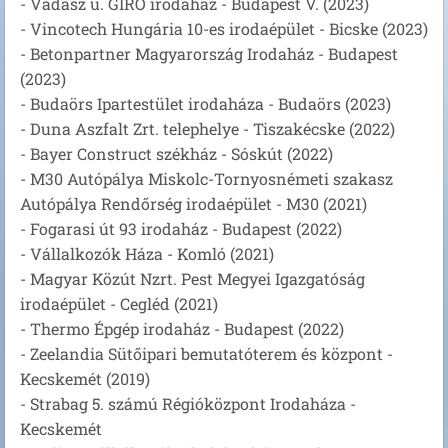
- Vadász u. GIRO irodaház - Budapest V. (2023)
- Vincotech Hungária 10-es irodaépület - Bicske (2023)
- Betonpartner Magyarország Irodaház - Budapest
(2023)
- Budaörs Ipartestület irodaháza - Budaörs (2023)
- Duna Aszfalt Zrt. telephelye - Tiszakécske (2022)
- Bayer Construct székház - Sóskút (2022)
- M30 Autópálya Miskolc-Tornyosnémeti szakasz
Autópálya Rendőrség irodaépület - M30 (2021)
- Fogarasi út 93 irodaház - Budapest (2022)
- Vállalkozók Háza - Komló (2021)
- Magyar Közút Nzrt. Pest Megyei Igazgatóság
irodaépület - Cegléd (2021)
- Thermo Épgép irodaház - Budapest (2022)
- Zeelandia Sütőipari bemutatóterem és központ -
Kecskemét (2019)
- Strabag 5. számú Régióközpont Irodaháza -
Kecskemét