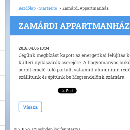
Kezdőlap - Startseite
>
Zamárdi Appartmanház
ZAMÁRDI APPARTMANHÁZ
2016.04.06 10:34
Cégünk megbízást kapott az energetikai felújítás 
kültéri nyílászárók cseréjére. A hagyományos bukó
sorolt emelő-toló portált, valamint aluminium redő
szállítunk és építünk be Megrendelőnk számára.
Vissza
© 2015-2025 Minden jog fenntartva.