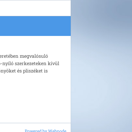
keretében megvalósuló
-nyíló szerkezeteken kívül
nyöket és pliszéket is
Powered by Webnode