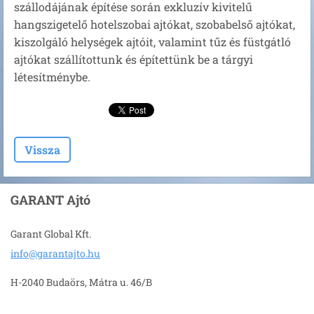
szállodájának építése során exkluzív kivitelű
hangszigetelő hotelszobai ajtókat, szobabelső ajtókat,
kiszolgáló helységek ajtóit, valamint tűz és füstgátló
ajtókat szállítottunk és építettünk be a tárgyi
létesítménybe.
Vissza
GARANT Ajtó
Garant Global Kft.
info@gar
antajto.
hu
H-2040 Budaörs, Mátra u. 46/B