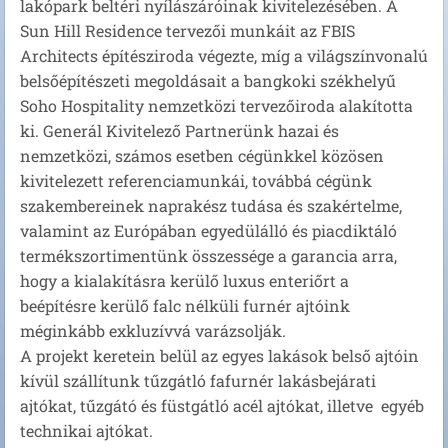
lakópark beltéri nyílászáróinak kivitelezésében. A
Sun Hill Residence tervezői munkáit az FBIS
Architects építésziroda végezte, míg a világszínvonalú
belsőépítészeti megoldásait a bangkoki székhelyű
Soho Hospitality nemzetközi tervezőiroda alakította
ki. Generál Kivitelező Partnerünk hazai és
nemzetközi, számos esetben cégünkkel közösen
kivitelezett referenciamunkái, továbbá cégünk
szakembereinek naprakész tudása és szakértelme,
valamint az Európában egyedülálló és piacdiktáló
termékszortimentünk összessége a garancia arra,
hogy a kialakításra kerülő luxus enteriőrt a
beépítésre kerülő falc nélküli furnér ajtóink
méginkább exkluzívvá varázsolják.
A projekt keretein belül az egyes lakások belső ajtóin
kívül szállítunk tűzgátló fafurnér lakásbejárati
ajtókat, tűzgátó és füstgátló acél ajtókat, illetve egyéb
technikai ajtókat.