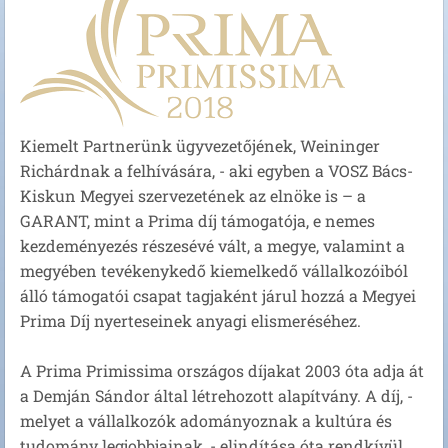
Kiemelt Partnerünk ügyvezetőjének, Weininger
Richárdnak a felhívására, - aki egyben a VOSZ Bács-
Kiskun Megyei szervezetének az elnöke is – a
GARANT, mint a Prima díj támogatója, e nemes
kezdeményezés részesévé vált, a megye, valamint a
megyében tevékenykedő kiemelkedő vállalkozóiból
álló támogatói csapat tagjaként járul hozzá a Megyei
Prima Díj nyerteseinek anyagi elismeréséhez.
A Prima Primissima országos díjakat 2003 óta adja át
a Demján Sándor által létrehozott alapítvány. A díj, -
melyet a vállalkozók adományoznak a kultúra és
tudomány legjobbjainak, - elindítása óta rendkívül