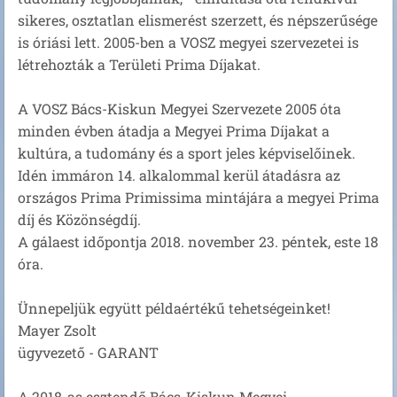
sikeres, osztatlan elismerést szerzett, és népszerűsége
is óriási lett. 2005-ben a VOSZ megyei szervezetei is
létrehozták a Területi Prima Díjakat.
A VOSZ Bács-Kiskun Megyei Szervezete 2005 óta
minden évben átadja a Megyei Prima Díjakat a
kultúra, a tudomány és a sport jeles képviselőinek.
Idén immáron 14. alkalommal kerül átadásra az
országos Prima Primissima mintájára a megyei Prima
díj és Közönségdíj.
A gálaest időpontja 2018. november 23. péntek, este 18
óra.
Ünnepeljük együtt példaértékű tehetségeinket!
Mayer Zsolt
ügyvezető - GARANT
A 2018-as esztendő Bács-Kiskun Megyei