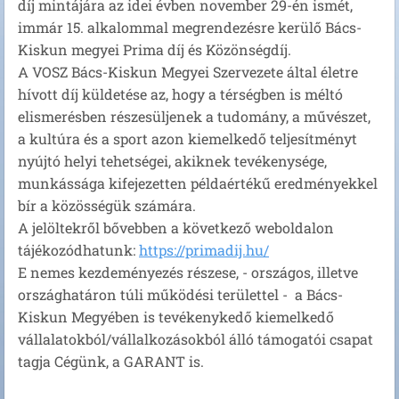
díj mintájára az idei évben november 29-én ismét,
immár 15. alkalommal megrendezésre kerülő Bács-
Kiskun megyei Prima díj és Közönségdíj.
A VOSZ Bács-Kiskun Megyei Szervezete által életre
hívott díj küldetése az, hogy a térségben is méltó
elismerésben részesüljenek a tudomány, a művészet,
a kultúra és a sport azon kiemelkedő teljesítményt
nyújtó helyi tehetségei, akiknek tevékenysége,
munkássága kifejezetten példaértékű eredményekkel
bír a közösségük számára.
A jelöltekről bővebben a következő weboldalon
tájékozódhatunk:
https://primadij.hu/
E nemes kezdeményezés részese, - országos, illetve
országhatáron túli működési területtel - a Bács-
Kiskun Megyében is tevékenykedő kiemelkedő
vállalatokból/vállalkozásokból álló támogatói csapat
tagja Cégünk, a GARANT is.