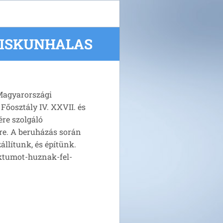
KISKUNHALAS
Magyarországi
Főosztály IV. XXVII. és
ére szolgáló
re. A beruházás során
állítunk, és építünk.
ektumot-huznak-fel-