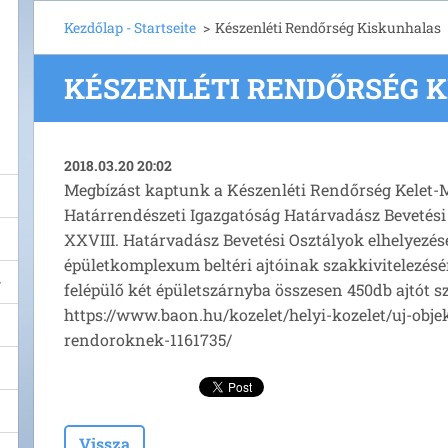
Kezdőlap - Startseite
>
Készenléti Rendőrség Kiskunhalas
KÉSZENLÉTI RENDŐRSÉG 
2018.03.20 20:02
Megbízást kaptunk a Készenléti Rendőrség Kelet-
Határrendészeti Igazgatóság Határvadász Bevetési 
XXVIII. Határvadász Bevetési Osztályok elhelyezés
épületkomplexum beltéri ajtóinak szakkivitelezésé
felépülő két épületszárnyba összesen 450db ajtót sz
https://www.baon.hu/kozelet/helyi-kozelet/uj-obj
rendoroknek-1161735/
Vissza