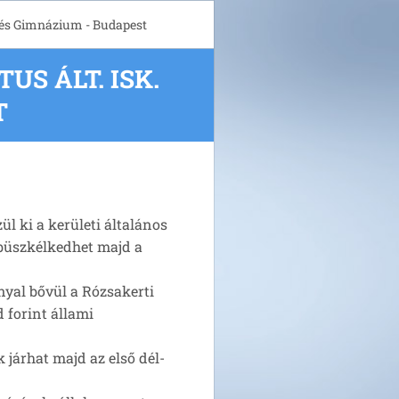
. és Gimnázium - Budapest
S ÁLT. ISK.
T
l ki a kerületi általános
 büszkélkedhet majd a
yal bővül a Rózsakerti
 forint állami
 járhat majd az első dél-