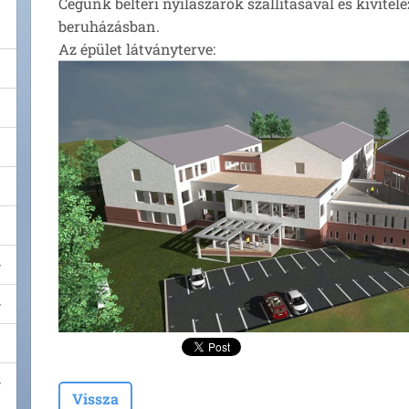
Cégünk beltéri nyílászárók szállításával és kivitele
beruházásban.
Az épület látványterve:
Vissza