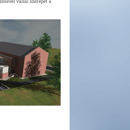
zésével vállal szerepet a