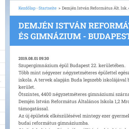
Kezdőlap - Startseite
>
Demjén István Református Ált. Isk
DEMJÉN ISTVÁN REFORMÁTU
ÉS GIMNÁZIUM - BUDAPES
2019.08.01 09:30
Szupergimnázium épül Budapest 22. kerületében.
Több mint négyezer négyzetméteres épülettel egészü
iskola. A tervek alapján Buda legszebb iskolájával
kerület.
Ötszintes, 4400 négyzetméteres gimnáziumi szárnn
Demjén István Református Általános Iskola 1,2 Mrd
támogatással.
Az új épületek elkészülésével mintegy ezer gyermek
budai református gimnáziumba.